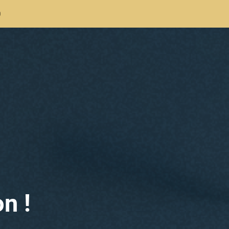
0
n !